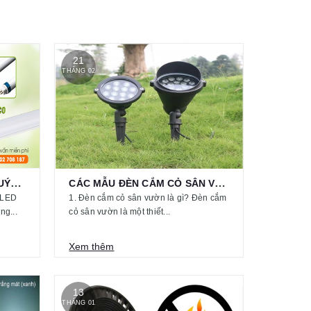
21
THÁNG 02
KINH NGHIỆM CHỌN ĐÈN TUÝP LED PHÒNG...
CÁC MẪU ĐÈN CẮM CỎ SÂN VƯỜN
 LED
1. Đèn cắm cỏ sân vườn là gì? Đèn cắm
ng...
cỏ sân vườn là một thiết...
Xem thêm
13
THÁNG 01