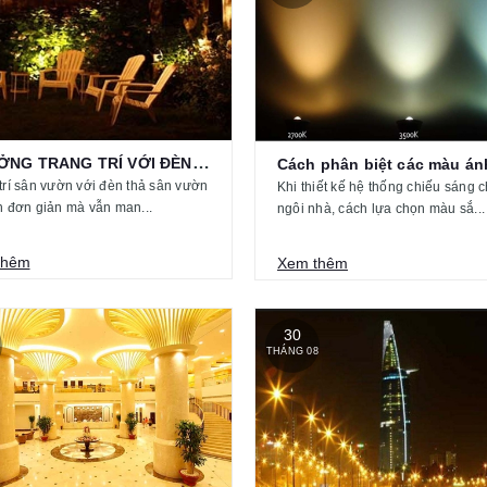
Ý TƯỞNG TRANG TRÍ VỚI ĐÈN THẢ...
trí sân vườn với đèn thả sân vườn
Khi thiết kế hệ thống chiếu sáng 
h đơn giản mà vẫn man...
ngôi nhà, cách lựa chọn màu sắ...
thêm
Xem thêm
30
8
THÁNG 08