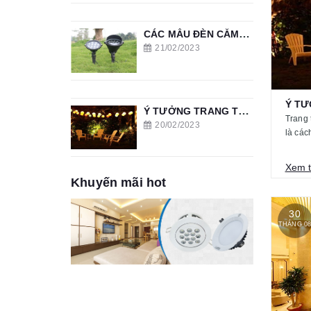
CÁC MẪU ĐÈN CẮM CỎ SÂN VƯỜN
21/02/2023
Ý TƯỞNG TRANG TRÍ VỚI ĐÈN THẢ SÂN VƯỜN
Trang 
20/02/2023
là các
Xem 
Khuyến mãi hot
30
THÁNG 0