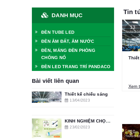
Tin t
DANH MỤC
13
ĐÈN TUBE LED
THÁNG 0
ĐÈN ÂM ĐẤT, ÂM NƯỚC
ĐÈN, MÁNG ĐÈN PHÒNG
CHỐNG NỔ
Thiết
Khi t
ĐÈN LED TRANG TRÍ PANDACO
Bài viết liên quan
Xem 
Thiết kế chiếu sáng
13/04/2023
KINH NGHIỆM CHỌN ĐÈN TUÝP LED PHÒNG KHÁCH
23/02/2023
20
THÁNG 0