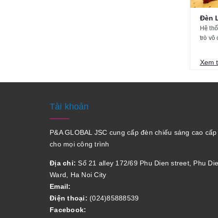
Đèn L
Hệ thố
trò vô
Xem 
Tài khoản
P&A GLOBAL JSC cung cấp đèn chiếu sáng cao cấp
cho mọi công trình
Địa chỉ:
Số 21 alley 172/69 Phu Dien street, Phu Di
Ward, Ha Noi City
Email:
Điện thoại:
(024)85888539
Facebook: