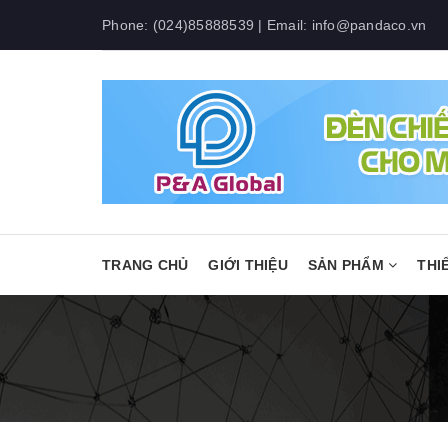
Phone:
(024)85888539
| Email:
info@pandaco.vn
TRANG CHỦ
GIỚI THIỆU
SẢN PHẨM
THI