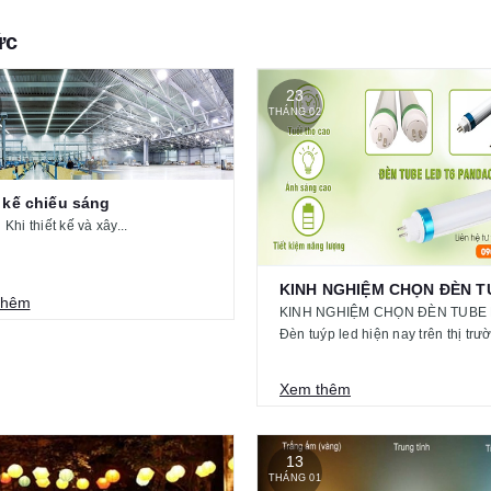
ức
23
4
THÁNG 02
 kế chiếu sáng
hiết kế và xây...
thêm
KINH NGHIỆM CHỌN ĐÈN TUBE
Đèn tuýp led hiện nay trên thị trườ
Xem thêm
13
2
THÁNG 01