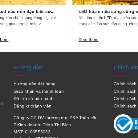
ed nào nên đặc biệt sử...
ng đèn chiếu sáng đóng một vai
Nếu thực hiện LED hóa chiếu sán
 cùng quan trọng trong v...
trong các lĩnh vực dân dụng, công 
thêm
Xem thêm
Hướng dẫn
Chính sá
Hướng dẫn đặt hàng
Chính sác
Giao nhận và thanh toán
Chính sách
Đổi trả và bảo hành
Chính sách đ
en
Đăng kí thành viên
Chính sách
Công ty CP DV thương mại P&A Toàn cầu
P.Kinh doanh: Trịnh Thị Bích
MST: 0106555033