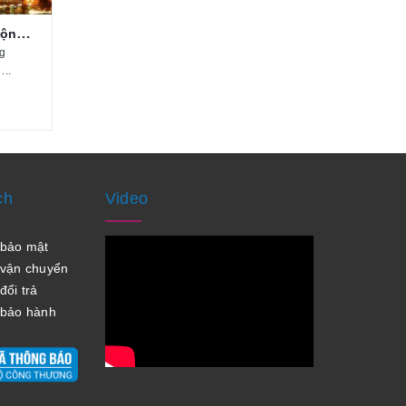
LED hóa chiếu sáng công cộng, tiết...
g
...
ch
Video
h bảo mật
 vận chuyển
ổi trả
 bảo hành