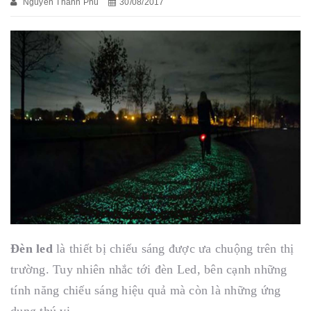
Nguyễn Thanh Phú
30/08/2017
Đèn led
là thiết bị chiếu sáng được ưa chuộng trên thị
trường. Tuy nhiên nhắc tới đèn Led, bên cạnh những
tính năng chiếu sáng hiệu quả mà còn là những ứng
dụng thú vị.