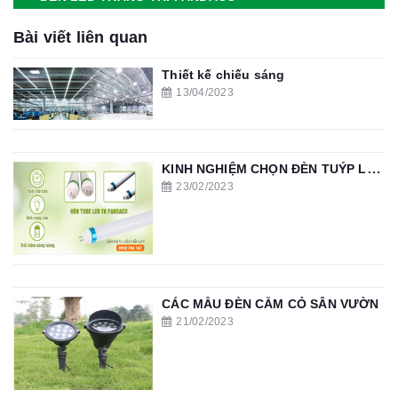
Bài viết liên quan
Thiết kế chiếu sáng
13/04/2023
KINH NGHIỆM CHỌN ĐÈN TUÝP LED PHÒNG KHÁCH
23/02/2023
CÁC MẪU ĐÈN CẮM CỎ SÂN VƯỜN
21/02/2023