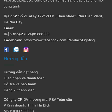
P&A GLOBAL JSC cung cấp đèn chiếu sáng cao cấp cho mọi
công trình
Địa chỉ:
Số 21 alley 172/69 Phu Dien street, Phu Dien Ward,
Ha Noi City
Email:
Điện thoại:
(024)85888539
Facebook:
https://www.facebook.com/PandacoLighting
Hướng dẫn
Hướng dẫn đặt hàng
Giao nhận và thanh toán
Đổi trả và bảo hành
Đăng kí thành viên
Công ty CP DV thương mại P&A Toàn cầu
P.Kinh doanh: Trịnh Thị Bích
MST: 0106555033