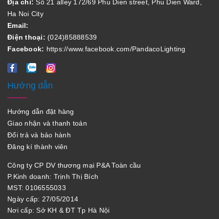
Địa chỉ:
Số 21 alley 172/69 Phu Dien street, Phu Dien Ward,
Ha Noi City
Email:
Điện thoại:
(024)85888539
Facebook:
https://www.facebook.com/PandacoLighting
Hướng dẫn
Hướng dẫn đặt hàng
Giao nhận và thanh toán
Đổi trả và bảo hành
Đăng kí thành viên
Công ty CP DV thương mại P&A Toàn cầu
P.Kinh doanh: Trịnh Thị Bích
MST: 0106555033
Ngày cấp: 27/05/2014
Nơi cấp: Sở KH & ĐT Tp Hà Nội