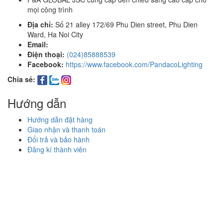
mọi công trình
Địa chỉ:
Số 21 alley 172/69 Phu Dien street, Phu Dien
Ward, Ha Noi City
Email:
Điện thoại:
(024)85888539
Facebook:
https://www.facebook.com/PandacoLighting
Chia sẻ:
Hướng dẫn
Hướng dẫn đặt hàng
Giao nhận và thanh toán
Đổi trả và bảo hành
Đăng kí thành viên
Công ty CP DV thương mại P&A Toàn cầu
P.Kinh doanh: Trịnh Thị Bích
MST: 0106555033
Ngày cấp: 27/05/2014
Nơi cấp: Sở KH & ĐT Tp Hà Nội