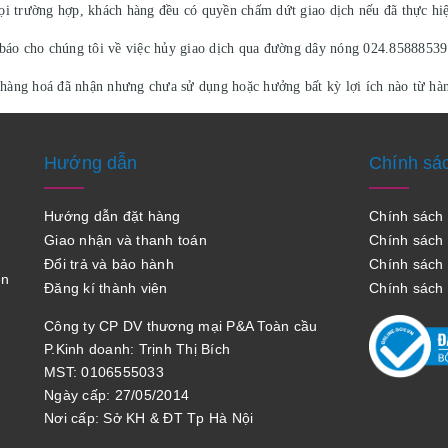
i trường hợp, khách hàng đều có quyền chấm dứt giao dịch nếu đã thực hiệ
báo cho chúng tôi về việc hủy giao dịch qua đường dây nóng 024.85888539
i hàng hoá đã nhận nhưng chưa sử dụng hoặc hưởng bất kỳ lợi ích nào từ hàn
Hướng dẫn
Chính sá
Hướng dẫn đặt hàng
Chính sác
Giao nhận và thanh toán
Chính sách
Đổi trả và bảo hành
Chính sách đ
en
Đăng kí thành viên
Chính sách
Công ty CP DV thương mại P&A Toàn cầu
P.Kinh doanh: Trịnh Thị Bích
MST: 0106555033
Ngày cấp: 27/05/2014
Nơi cấp: Sở KH & ĐT Tp Hà Nội