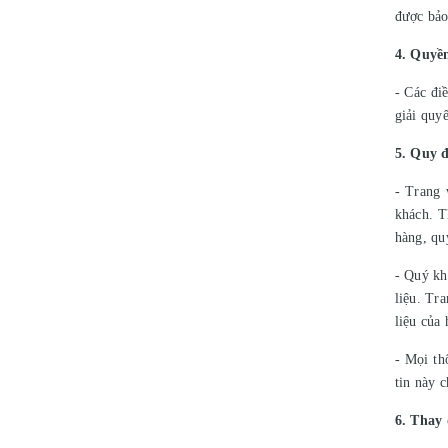
được bảo
4. Quyề
- Các đi
giải quyế
5. Quy 
- Trang 
khách. T
hàng, qu
- Quý kh
liệu. Tr
liệu của
- Mọi th
tin này c
6. Thay 