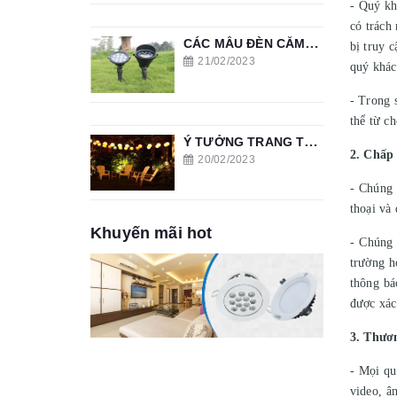
- Quý kh
có trách
CÁC MẪU ĐÈN CẮM CỎ SÂN VƯỜN
bị truy 
21/02/2023
quý khác
- Trong 
thể từ c
Ý TƯỞNG TRANG TRÍ VỚI ĐÈN THẢ SÂN VƯỜN
2. Chấp
20/02/2023
- Chúng 
thoại và
Khuyến mãi hot
- Chúng 
trường h
thông bá
được xác
3. Thươ
- Mọi qu
video, â