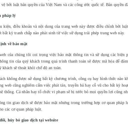
 vệ bởi luật bản quyền của Việt Nam và các công ước quốc tế. Bản quyền đ
n pháp lý
ều kiện, điều khoản và nội dung của trang web này được điều chỉnh bởi lu
t bất kỳ tranh chấp nào phát sinh từ việc sử dụng trái phép trang web này.
định về bảo mật
web của chúng tôi coi trọng việc bảo mật thông tin và sử dụng các biện p
hông tin của quý khách trong quá trình thanh toán sẽ được mã hóa để đảm
ý khách sẽ thoát khỏi chế độ an toàn.
ách không được sử dụng bất kỳ chương trình, công cụ hay hình thức nào khá
ang web cũng nghiêm cấm việc phát tán, truyền bá hay cổ vũ cho bất kỳ ho
 hệ thống. Cá nhân hay tổ chức vi phạm sẽ bị tước bỏ mọi quyền lợi cũng như 
ông tin giao dịch sẽ được bảo mật nhưng trong trường hợp cơ quan pháp l
ho các cơ quan pháp luật.
đổi, hủy bỏ giao dịch tại website