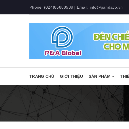
Phone:
(024)85888539
| Email:
info@pandaco.vn
TRANG CHỦ
GIỚI THIỆU
SẢN PHẨM
THI