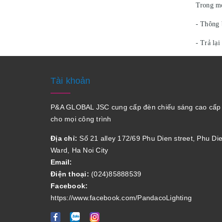
Trong mọ
- Thông 
- Trả lạ
Tài khoản
P&A GLOBAL JSC cung cấp đèn chiếu sáng cao cấp
cho mọi công trình
Địa chỉ:
Số 21 alley 172/69 Phu Dien street, Phu Di
Ward, Ha Noi City
Email:
Điện thoại:
(024)85888539
Facebook:
https://www.facebook.com/PandacoLighting