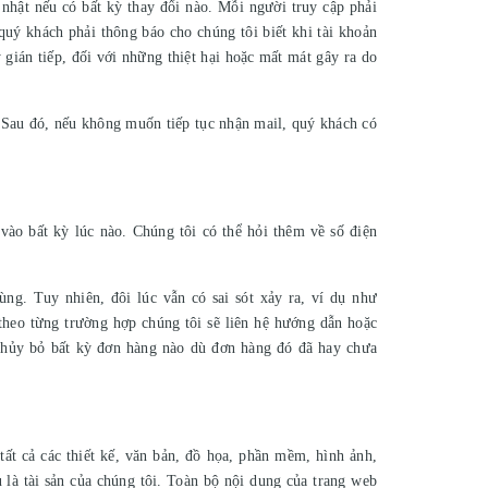
 nhật nếu có bất kỳ thay đổi nào. Mỗi người truy cập phải
uý khách phải thông báo cho chúng tôi biết khi tài khoản
 gián tiếp, đối với những thiệt hại hoặc mất mát gây ra do
 Sau đó, nếu không muốn tiếp tục nhận mail, quý khách có
vào bất kỳ lúc nào. Chúng tôi có thể hỏi thêm về số điện
ùng. Tuy nhiên, đôi lúc vẫn có sai sót xảy ra, ví dụ như
 theo từng trường hợp chúng tôi sẽ liên hệ hướng dẫn hoặc
 hủy bỏ bất kỳ đơn hàng nào dù đơn hàng đó đã hay chưa
tất cả các thiết kế, văn bản, đồ họa, phần mềm, hình ảnh,
à tài sản của chúng tôi. Toàn bộ nội dung của trang web