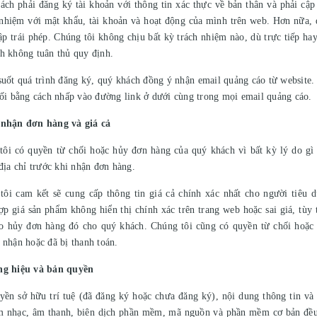
ách phải đăng ký tài khoản với thông tin xác thực về bản thân và phải cập
 nhiệm với mật khẩu, tài khoản và hoạt động của mình trên web. Hơn nữa, q
cập trái phép. Chúng tôi không chịu bất kỳ trách nhiệm nào, dù trực tiếp hay
h không tuân thủ quy định.
suốt quá trình đăng ký, quý khách đồng ý nhận email quảng cáo từ website.
hối bằng cách nhấp vào đường link ở dưới cùng trong mọi email quảng cáo.
 nhận đơn hàng và giá cả
tôi có quyền từ chối hoặc hủy đơn hàng của quý khách vì bất kỳ lý do gì 
 địa chỉ trước khi nhận đơn hàng.
tôi cam kết sẽ cung cấp thông tin giá cả chính xác nhất cho người tiêu d
ợp giá sản phẩm không hiển thị chính xác trên trang web hoặc sai giá, tùy
o hủy đơn hàng đó cho quý khách. Chúng tôi cũng có quyền từ chối hoặc
 nhận hoặc đã bị thanh toán.
ng hiệu và bản quyền
yền sở hữu trí tuệ (đã đăng ký hoặc chưa đăng ký), nội dung thông tin và 
m nhạc, âm thanh, biên dịch phần mềm, mã nguồn và phần mềm cơ bản đều l