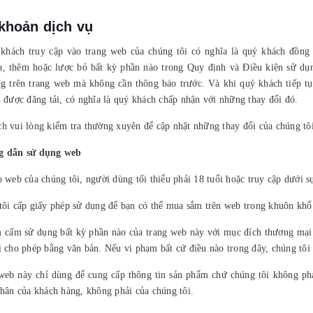
khoản dịch vụ
khách truy cập vào trang web của chúng tôi có nghĩa là quý khách đồng 
a, thêm hoặc lược bỏ bất kỳ phần nào trong Quy định và Điều kiện sử dụn
g trên trang web mà không cần thông báo trước. Và khi quý khách tiếp tụ
n được đăng tải, có nghĩa là quý khách chấp nhận với những thay đổi đó.
h vui lòng kiểm tra thường xuyên để cập nhật những thay đổi của chúng tôi
g dẫn sử dụng web
o web của chúng tôi, người dùng tối thiểu phải 18 tuổi hoặc truy cập dưới 
tôi cấp giấy phép sử dụng để bạn có thể mua sắm trên web trong khuôn khổ 
 cấm sử dụng bất kỳ phần nào của trang web này với mục đích thương mại 
i cho phép bằng văn bản. Nếu vi phạm bất cứ điều nào trong đây, chúng tôi
web này chỉ dùng để cung cấp thông tin sản phẩm chứ chúng tôi không phả
nhân của khách hàng, không phải của chúng tôi.