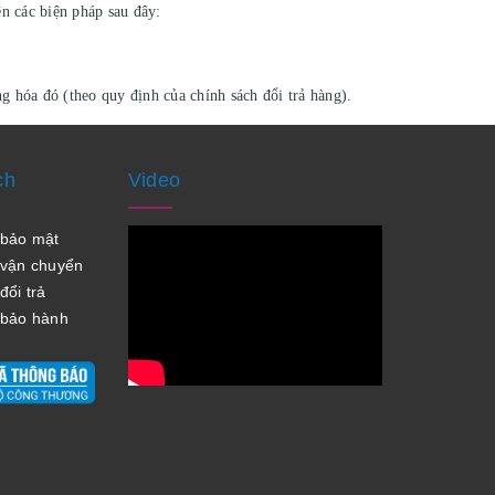
n các biện pháp sau đây:
g hóa đó (theo quy định của chính sách đổi trả hàng).
ch
Video
h bảo mật
 vận chuyển
ổi trả
 bảo hành