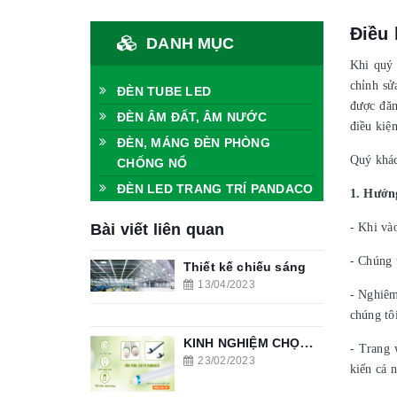
Điều 
DANH MỤC
Khi quý 
chỉnh sử
ĐÈN TUBE LED
được đăn
ĐÈN ÂM ĐẤT, ÂM NƯỚC
điều kiệ
ĐÈN, MÁNG ĐÈN PHÒNG
Quý khác
CHỐNG NỔ
ĐÈN LED TRANG TRÍ PANDACO
1. Hướn
Bài viết liên quan
- Khi và
- Chúng 
Thiết kế chiếu sáng
13/04/2023
- Nghiêm
chúng tô
KINH NGHIỆM CHỌN ĐÈN TUÝP LED PHÒNG KHÁCH
- Trang 
23/02/2023
kiến cá 